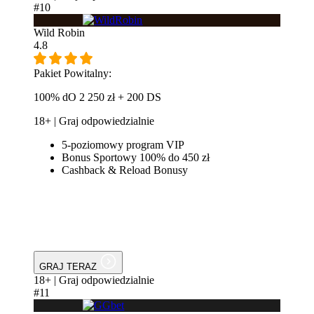
#10
Wild Robin
4.8
Pakiet Powitalny:
100% dO 2 250 zł + 200 DS
18+ | Graj odpowiedzialnie
5-poziomowy program VIP
Bonus Sportowy 100% do 450 zł
Cashback & Reload Bonusy
GRAJ TERAZ
18+ | Graj odpowiedzialnie
#11