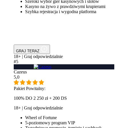
Szeroki wybór gier kasynowych i slotów
Kasyno na żywo z prawdziwymi krupierami
Szybka rejestracja i wygodna platforma
GRAJ TERAZ
18+ | Graj odpowiedzialnie
#5
Cazeus
5,0
Pakiet Powitalny:
100% DO 2 250 zł + 200 DS
18+ | Graj odpowiedzialnie
Wheel of Fortune
5-poziomowy program VIP
Tygodniowe promocje, turnieje i cashback