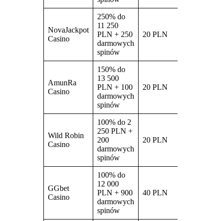
250% do
11 250
NovaJackpot
PLN + 250
20 PLN
20 PLN
Casino
darmowych
spinów
150% do
13 500
AmunRa
PLN + 100
20 PLN
20 PLN
Casino
darmowych
spinów
100% do 2
250 PLN +
Wild Robin
200
20 PLN
20 PLN
Casino
darmowych
spinów
100% do
12 000
GGbet
PLN + 900
40 PLN
40 PLN
Casino
darmowych
spinów