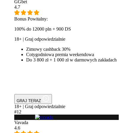
GGbet
4.7
Bonus Powitalny:
100% do 12000 pln + 900 DS
18+ | Graj odpowiedzialnie
Zimowy cashback 30%
Cotygodniowa premia weekendowa
Do 3 800 zł + 1 000 zł w darmowych zakładach
GRAJ TERAZ
18+ | Graj odpowiedzialnie
#12
Vavada
4.6