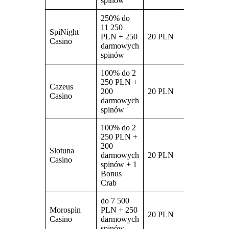
spinów
250% do
11 250
SpiNight
PLN + 250
20 PLN
20 PLN
Casino
darmowych
spinów
100% do 2
250 PLN +
Cazeus
200
20 PLN
20 PLN
Casino
darmowych
spinów
100% do 2
250 PLN +
200
Slotuna
darmowych
20 PLN
20 PLN
Casino
spinów + 1
Bonus
Crab
do 7 500
Morospin
PLN + 250
20 PLN
20 PLN
Casino
darmowych
spinów