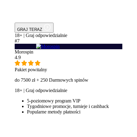
GRAJ TERAZ
18+ | Graj odpowiedzialnie
#7
Morospin
4.9
Pakiet powitalny
do 7500 zł + 250 Darmowych spinów
18+ | Graj odpowiedzialnie
5-poziomowy program VIP
Tygodniowe promocje, turnieje i cashback
Popularne metody płatności