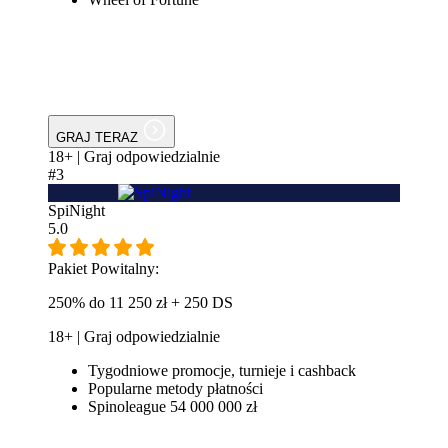
GRAJ TERAZ
18+ | Graj odpowiedzialnie
#3
SpiNight
5.0
Pakiet Powitalny:
250% do 11 250 zł + 250 DS
18+ | Graj odpowiedzialnie
Tygodniowe promocje, turnieje i cashback
Popularne metody płatności
Spinoleague 54 000 000 zł