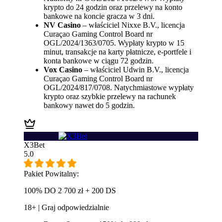
krypto do 24 godzin oraz przelewy na konto
bankowe na koncie gracza w 3 dni.
NV Casino
– właściciel Nixxe B.V., licencja
Curaçao Gaming Control Board nr
OGL/2024/1363/0705. Wypłaty krypto w 15
minut, transakcje na karty płatnicze, e-portfele i
konta bankowe w ciągu 72 godzin.
Vox Casino
– właściciel Udwin B.V., licencja
Curaçao Gaming Control Board nr
OGL/2024/817/0708. Natychmiastowe wypłaty
krypto oraz szybkie przelewy na rachunek
bankowy nawet do 5 godzin.
X3Bet
5.0
Pakiet Powitalny:
100% DO 2 700 zł + 200 DS
18+ | Graj odpowiedzialnie