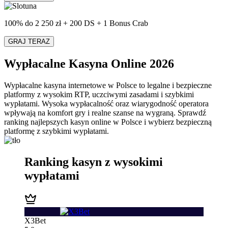
100% do 2 250 zł + 200 DS + 1 Bonus Crab
GRAJ TERAZ
Wypłacalne Kasyna Online 2026
Wypłacalne kasyna internetowe w Polsce to legalne i bezpieczne
platformy z wysokim RTP, uczciwymi zasadami i szybkimi
wypłatami. Wysoka wypłacalność oraz wiarygodność operatora
wpływają na komfort gry i realne szanse na wygraną. Sprawdź
ranking najlepszych kasyn online w Polsce i wybierz bezpieczną
platformę z szybkimi wypłatami.
Ranking kasyn z wysokimi
wypłatami
X3Bet