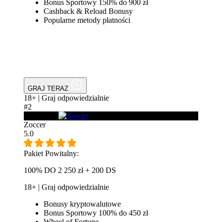
Bonus Sportowy 150% do 900 zł
Cashback & Reload Bonusy
Popularne metody płatności
GRAJ TERAZ
18+ | Graj odpowiedzialnie
#2
Zoccer
5.0
Pakiet Powitalny:
100% DO 2 250 zł + 200 DS
18+ | Graj odpowiedzialnie
Bonusy kryptowalutowe
Bonus Sportowy 100% do 450 zł
Wheel of Fortune