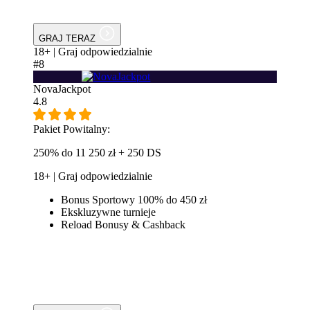
GRAJ TERAZ
18+ | Graj odpowiedzialnie
#8
NovaJackpot
4.8
Pakiet Powitalny:
250% do 11 250 zł + 250 DS
18+ | Graj odpowiedzialnie
Bonus Sportowy 100% do 450 zł
Ekskluzywne turnieje
Reload Bonusy & Cashback